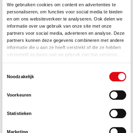
onderaan)
We gebruiken cookies om content en advertenties te
personaliseren, om functies voor social media te bieden
Zaalopstelling
*
en om ons websiteverkeer te analyseren. Ook delen we
informatie over uw gebruik van onze site met onze
Carre (standaard vergaderopstelling)
partners voor social media, adverteren en analyse. Deze
U-vorm (alleen bij grote zaal)
partners kunnen deze gegevens combineren met andere
informatie die u aan ze heeft verstrekt of die ze hebben
Theater (alleen bij grote zaal)
verzameld op basis van uw gebruik van hun services.
Anders (graag toelichten in opmerkingenveld
onderaan)
Toestemmingsselectie
Noodzakelijk
Gewenste materialen
*
Flip-over/stiften
Voorkeuren
Presentatiescherm (excl. laptop)
Statistieken
Geen
Extra's (koffie, thee, water is standaard inbegrepen)
*
Marketing