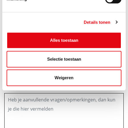
Lekkernij bij de koffie
Frisdrank in de middag
Details tonen
Anders (graag toelichten in opmerkingenveld
onderaan)
Alles toestaan
Dieetwensen
Selectie toestaan
(Optioneel)
Weigeren
Vragen/opmerkingen