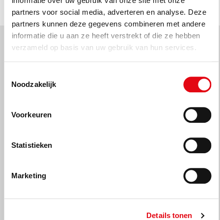
informatie over uw gebruik van onze site met onze
partners voor social media, adverteren en analyse. Deze
partners kunnen deze gegevens combineren met andere
informatie die u aan ze heeft verstrekt of die ze hebben
verzameld op basis van uw gebruik van hun services.
Toestemmingsselectie
Wanneer kan ik voor
Noodzakelijk
zwemles volwassenen
Voorkeuren
terecht?
Statistieken
Zwembad De Tippe
×
Zwembad Tijenraan
×
Marketing
8 augustus - 14 augustus
Details tonen