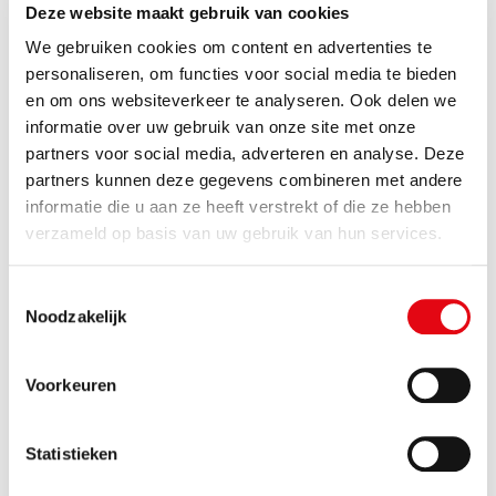
Deze website maakt gebruik van cookies
We gebruiken cookies om content en advertenties te
31 oktober 2026 om 17:30 – 20:00
personaliseren, om functies voor social media te bieden
en om ons websiteverkeer te analyseren. Ook delen we
Halloweendisco
informatie over uw gebruik van onze site met onze
partners voor social media, adverteren en analyse. Deze
Lees verder
partners kunnen deze gegevens combineren met andere
informatie die u aan ze heeft verstrekt of die ze hebben
verzameld op basis van uw gebruik van hun services.
Toestemmingsselectie
Noodzakelijk
Voorkeuren
21 november 2026 om 16:00 – 17:45
Statistieken