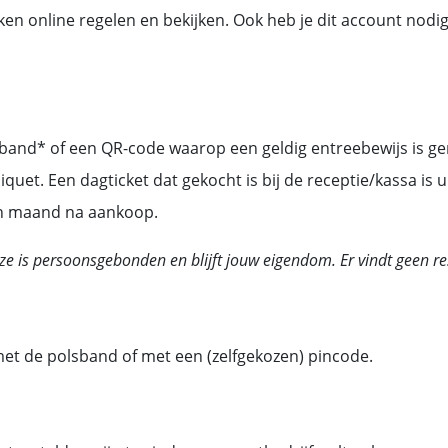
 zaken online regelen en bekijken. Ook heb je dit account nod
nd* of een QR-code waarop een geldig entreebewijs is gereg
quet. Een dagticket dat gekocht is bij de receptie/kassa is 
één maand na aankoop.
e is persoonsgebonden en blijft jouw eigendom. Er vindt geen rest
met de polsband of met een (zelfgekozen) pincode.