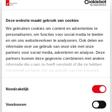
beweging te krijgen en houden. Dit nieuwe initiatief van
Sportbedrijf Raalte geeft in combinatie met de
Deze website maakt gebruik van cookies
gymlessen van de vakdocent een extra impuls aan het
We gebruiken cookies om content en advertenties te
bewegen op scholen.”
personaliseren, om functies voor social media te bieden
en om ons websiteverkeer te analyseren. Ook delen we
De nieuwe beweegvisie wordt uitgevoerd via het 2+1+2
informatie over uw gebruik van onze site met onze
concept. Dat betekent twee uur kwalitatief goed
partners voor social media, adverteren en analyse. Deze
bewegingsonderwijs, één uur extra bewegen tijdens
partners kunnen deze gegevens combineren met andere
informatie die u aan ze heeft verstrekt of die ze hebben
schooltijd en twee uur naschoolse sport- en
verzameld op basis van uw gebruik van hun services.
beweegactiviteiten. Samen vormt dit de vijf uur
bewegen per week die nodig is om kinderen gezond en
Toestemmingsselectie
actief te laten opgroeien. De aanpak richt zich niet
Noodzakelijk
alleen op meer bewegen, maar ook op plezier,
Voorkeuren
veelzijdigheid en veilig leren bewegen in verschillende